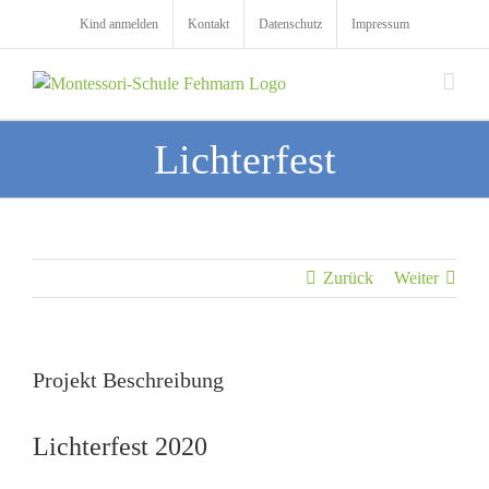
Zum
Kind anmelden
Kontakt
Datenschutz
Impressum
Inhalt
springen
Lichterfest
Zurück
Weiter
Projekt Beschreibung
Lichterfest 2020