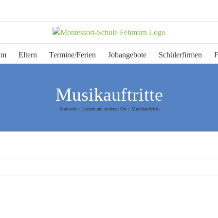
am
Eltern
Termine/Ferien
Jobangebote
Schülerfirmen
F
Musikauftritte
Startseite
Lernen am anderen Ort
Musikauftritte