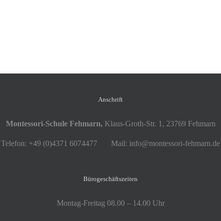
Anschrift
Montessori-Schule Fehmarn,
Klaus-Groth-Str. 1, 23769 Fehmarn
Telefon: +49 (0)4371 6074477 Mail: info@montessori-fehmarn.de
Bürogeschäftszeiten
Montag-Freitag 08.00 – 14.00 Uhr